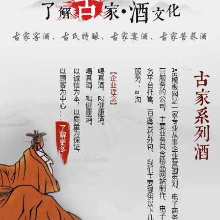
以顾客为中心 . . .
以诚信为本，以质量为保证，
喝真酒，喝健康酒。
喝真酒，喝健康酒。
【企业理念】
A
B
模
板
网
是
一
家
专
业
从
事
企
业
营
销
策
划
、
电
子
商
务
运
营
服
务
的
公
司
，
主
要
业
务
包
含
精
品
网
站
制
作
、
电
子
商
务
平
台
托
管
、
百
度
竞
价
外
包
、
我
们
主
要
提
供
以
下
几
点
服
务
：
a
淘
了解更多