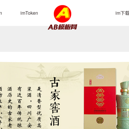
n
imToken
im下