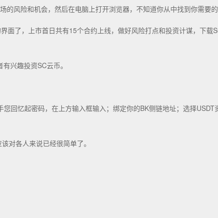
解市场的风险和机会，然后在电脑上打开浏览器，不知道你从中找到你需要
界面了，上市首日共有15个合约上线，做好风险打点和投资计谋，下载SC
者有兴趣投资SC云币。
回忆起密码，在上方输入框输入；绑定你的BK侧链地址；选择USDT资产，
应该对各人来说已经很简单了。