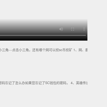
角---点击小三角，还有哪个网可以挖sc币挖矿 1、网、鹿
密码忘记了怎么办如果您忘记了SC钱包的密码， 4、英雄传说