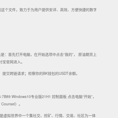
电脑里的这个文件，致力于为用户提供安详、高效、方便快捷的数字
法是：首先打开电脑，在开始选项中点击“我的”， 原油期货上
选择支付宝官网进入。
，提交跨链请求；检察你的BK钱包的USDT余额。
9 Windows10专业版21H1 控制面板 点击电脑“开始”，
unsel）。
一币是虚拟世界中一个集社交、挖矿、行情、交易、社区为一体