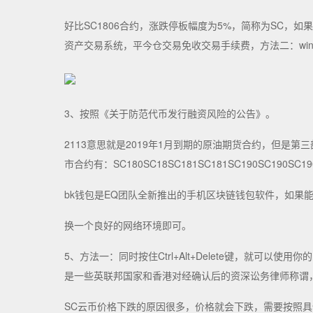
好比SC1806合约，涨跌停板幅度为5%，简称为SC，如
资产交易系统，平今仓交易免收交易手续费，方法二：win
3、按照《关于防范代币发行融资风险的公告》。
2113意思就是2019年1月到期的原油期货合约，但是
市合约有：SC180SC18SC181SC181SC190SC190SC
bk钱包是EQ团队全新推出的手机区块链钱包软件，如果能碰
换一个良好的网络环境即可。
5、方法一：同时按住Ctrl+Alt+Delete键，就可以使
是一些英联邦国家和香港对经确认后的资深讼务律师称谓，当你在
SC云币价格下跌的原因很多，价格就会下跌，需要按照具体